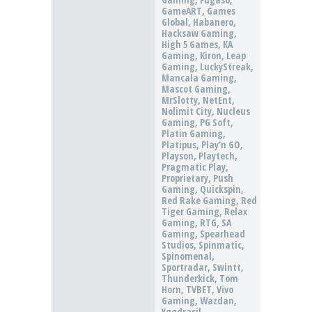
GameART, Games
Global, Habanero,
Hacksaw Gaming,
High 5 Games, KA
Gaming, Kiron, Leap
Gaming, LuckyStreak,
Mancala Gaming,
Mascot Gaming,
MrSlotty, NetEnt,
Nolimit City, Nucleus
Gaming, PG Soft,
Platin Gaming,
Platipus, Play'n GO,
Playson, Playtech,
Pragmatic Play,
Proprietary, Push
Gaming, Quickspin,
Red Rake Gaming, Red
Tiger Gaming, Relax
Gaming, RTG, SA
Gaming, Spearhead
Studios, Spinmatic,
Spinomenal,
Sportradar, Swintt,
Thunderkick, Tom
Horn, TVBET, Vivo
Gaming, Wazdan,
Yggdrasil