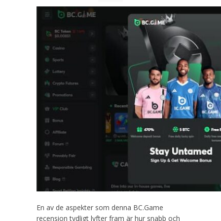
En av de aspekter som denna BC.Game
recension tydligt lyfter fram är hur snabb och