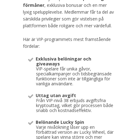
förmåner
, exklusiva bonusar och en mer
lyxig spelupplevelse. Medlemmar får ta del av
särskilda privilegier som gör vistelsen på
plattformen både roligare och mer värdefull.
Här är VIP-programmets mest framstående
fördelar:
Exklusiva belöningar och
giveaways
VIP-spelare får unika gåvor,
specialkampanjer och tidsbegränsade
funktioner som inte är tillgängliga för
vanliga användare.
Uttag utan avgift
Från VIP-nivå 38 erbjuds avgiftsfria
kryptouttag, vilket gör processen både
snabb och kostnadseffektiv.
Belönande Lucky Spin
Varje nivåökning låser upp en
förbättrad version av Lucky Wheel, där
spelare kan vinna större och mer