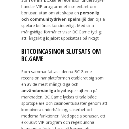
Som denna BC.Game recension understryker
handlar VIP-programmet inte enbart om
bonusar, utan om att skapa en
personlig
och communitydriven spelmiljö
där lojala
spelare belönas kontinuerligt. Med sina
mångsidiga förmåner visar BC.Game tydligt
att långsiktig lojalitet uppskattas på riktigt.
BITCOINCASINON SLUTSATS OM
BC.GAME
Som sammanfattas i denna BC.Game
recension har plattformen etablerat sig som
en av de mest mångsidiga och
användarvänliga
kryptospelsajterna på
marknaden. BC.Game lyckas tilltala både
sportspelare och casinoentusiaster genom att
kombinera underhållning, säkerhet och
moderna funktioner. Med specialbonusar, ett
exklusivt VIP-program och regelbundna
kampanjer fortsätter plattformen att