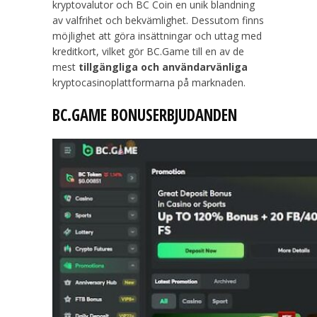
kryptovalutor och BC Coin en unik blandning
av valfrihet och bekvämlighet. Dessutom finns
möjlighet att göra insättningar och uttag med
kreditkort, vilket gör BC.Game till en av de
mest
tillgängliga och användarvänliga
kryptocasinoplattformarna på marknaden.
BC.GAME BONUSERBJUDANDEN