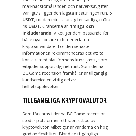
marknadsförhållanden och nätverksavgifter.
Vanligtvis ligger den lägsta insättningen runt
5
USDT
, medan minsta uttag brukar ligga nära
10 USDT.
Gränserna är
rimliga och
inkluderande
, vilket gör dem passande för
både nya spelare och mer erfarna
kryptoanvändare. För den senaste
informationen rekommenderas det att ta
kontakt med plattformens kundtjänst, som
erbjuder support dygnet runt. Som denna
BC.Game recension framhåller är tillgänglig
kundservice en viktig del av
helhetsupplevelsen.
TILLGÄNGLIGA KRYPTOVALUTOR
Som förklaras i denna BC.Game recension
stöder plattformen ett stort utbud av
kryptovalutor, vilket ger användarna en hög
grad av flexibilitet. Bland de tillgängliga