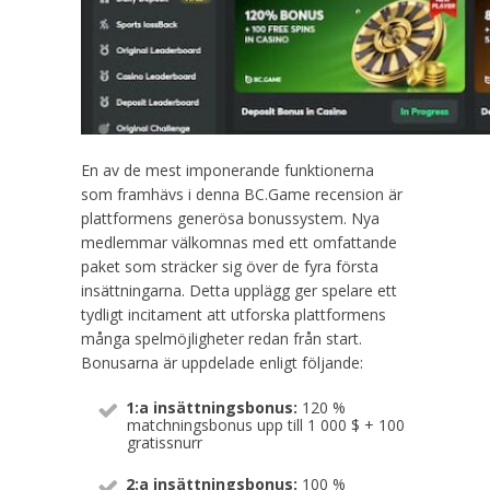
En av de mest imponerande funktionerna
som framhävs i denna BC.Game recension är
plattformens generösa bonussystem. Nya
medlemmar välkomnas med ett omfattande
paket som sträcker sig över de fyra första
insättningarna. Detta upplägg ger spelare ett
tydligt incitament att utforska plattformens
många spelmöjligheter redan från start.
Bonusarna är uppdelade enligt följande:
1:a insättningsbonus:
120 %
matchningsbonus upp till 1 000 $ + 100
gratissnurr
2:a insättningsbonus:
100 %