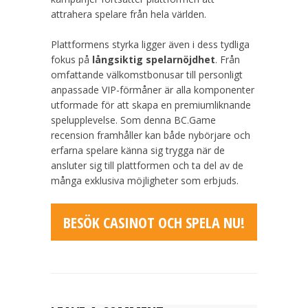
attrahera spelare från hela världen.
Plattformens styrka ligger även i dess tydliga
fokus på
långsiktig spelarnöjdhet
. Från
omfattande välkomstbonusar till personligt
anpassade VIP-förmåner är alla komponenter
utformade för att skapa en premiumliknande
spelupplevelse. Som denna BC.Game
recension framhåller kan både nybörjare och
erfarna spelare känna sig trygga när de
ansluter sig till plattformen och ta del av de
många exklusiva möjligheter som erbjuds.
BESÖK CASINOT OCH SPELA NU!