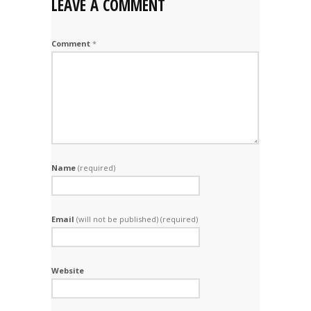
LEAVE A COMMENT
Comment
*
Name
(required)
Email
(will not be published) (required)
Website