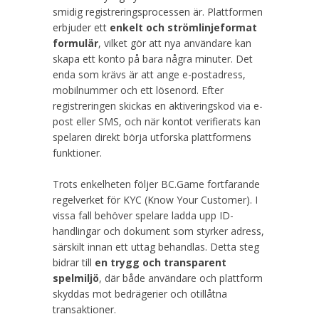
smidig registreringsprocessen är. Plattformen
erbjuder ett
enkelt och strömlinjeformat
formulär
, vilket gör att nya användare kan
skapa ett konto på bara några minuter. Det
enda som krävs är att ange e-postadress,
mobilnummer och ett lösenord. Efter
registreringen skickas en aktiveringskod via e-
post eller SMS, och när kontot verifierats kan
spelaren direkt börja utforska plattformens
funktioner.
Trots enkelheten följer BC.Game fortfarande
regelverket för KYC (Know Your Customer). I
vissa fall behöver spelare ladda upp ID-
handlingar och dokument som styrker adress,
särskilt innan ett uttag behandlas. Detta steg
bidrar till
en trygg och transparent
spelmiljö
, där både användare och plattform
skyddas mot bedrägerier och otillåtna
transaktioner.