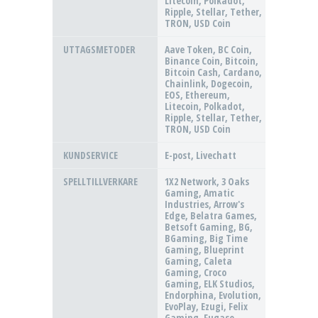
Litecoin, Polkadot,
Ripple, Stellar, Tether,
TRON, USD Coin
UTTAGSMETODER
Aave Token, BC Coin,
Binance Coin, Bitcoin,
Bitcoin Cash, Cardano,
Chainlink, Dogecoin,
EOS, Ethereum,
Litecoin, Polkadot,
Ripple, Stellar, Tether,
TRON, USD Coin
KUNDSERVICE
E-post, Livechatt
SPELLTILLVERKARE
1X2 Network, 3 Oaks
Gaming, Amatic
Industries, Arrow's
Edge, Belatra Games,
Betsoft Gaming, BG,
BGaming, Big Time
Gaming, Blueprint
Gaming, Caleta
Gaming, Croco
Gaming, ELK Studios,
Endorphina, Evolution,
EvoPlay, Ezugi, Felix
Gaming, Fugaso,