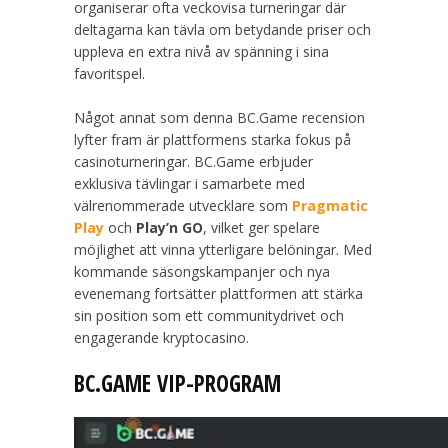
organiserar ofta veckovisa turneringar där
deltagarna kan tävla om betydande priser och
uppleva en extra nivå av spänning i sina
favoritspel.
Något annat som denna BC.Game recension
lyfter fram är plattformens starka fokus på
casinoturneringar. BC.Game erbjuder
exklusiva tävlingar i samarbete med
välrenommerade utvecklare som
Pragmatic
Play
och
Play’n GO
, vilket ger spelare
möjlighet att vinna ytterligare belöningar. Med
kommande säsongskampanjer och nya
evenemang fortsätter plattformen att stärka
sin position som ett communitydrivet och
engagerande kryptocasino.
BC.GAME VIP-PROGRAM