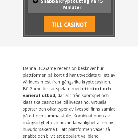
Snabba Kryptouttag På 15
Minuter
TILL CASINOT
Denna BC.Game recension beskriver hur
plattformen på kort tid har utvecklats till ett av
världens mest framgångsrika kryptocasinon.
BC.Game lockar spelare med
ett stort och
varierat utbud
, där allt från sportspel och
klassiska casinospel till livecasino, virtuella
sporter och olika typer av livespel finns samlat
på ett och samma ställe. Kombinationen av
mångsidighet och användarvänlighet är en av
huvudorsakerna till att plattformen växer så
snabbt och blivit ett populärt val bland