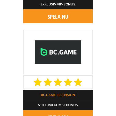
EXKLUSIV VIP-BONUS
SPELA NU
BC.GAME RECENSION
$1000 VÄLKOMSTBONUS