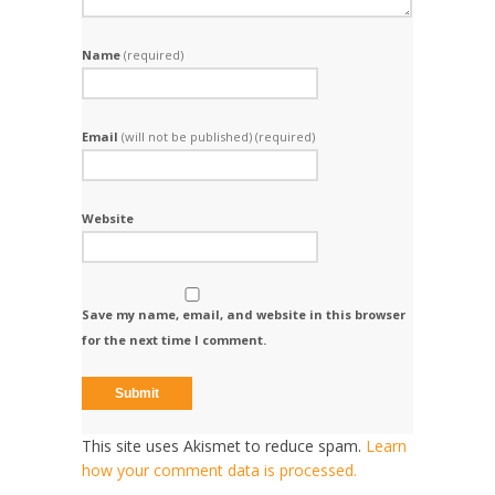
Name
(required)
Email
(will not be published) (required)
Website
Save my name, email, and website in this browser
for the next time I comment.
This site uses Akismet to reduce spam.
Learn
how your comment data is processed.