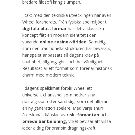
bredare filosofi kring slumpen.
I takt med den tekniska utvecklingen har även
Wheel förändrats. Från fysiska spelmiljöer till
digitala plattformar
har detta klassiska
koncept fått en modern identitet i den
växande
online casino-världen
. Samtidigt
som den traditionella strukturen har bevarats,
har spelet anpassats till dagens krav på
snabbhet, tillgänglighet och bekvämlighet.
Resultatet är ett format som förenar historisk
charm med modern teknik.
I dagens spelklimat förblir Wheel ett
universellt chansspel som hedrar sina
nostalgiska rötter samtidigt som det tilltalar
en ny generation spelare. Med varje snurr
återskapas känslan av
risk
,
förväntan
och
omedelbar belöning
, vilket bevisar att vissa
idéer aldrig förlorar sin dragningskraft.