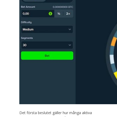
Det första beslutet gäller hur många aktiva