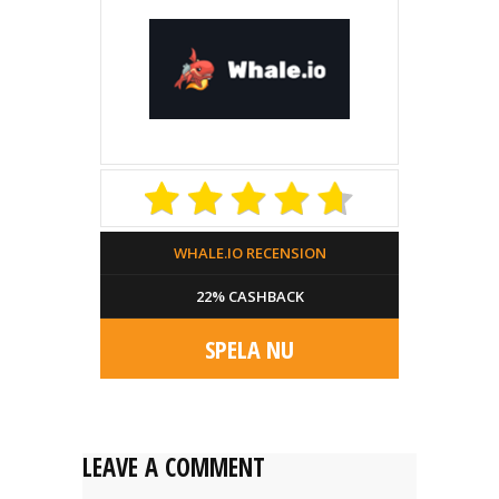
WHALE.IO RECENSION
22% CASHBACK
SPELA NU
LEAVE A COMMENT