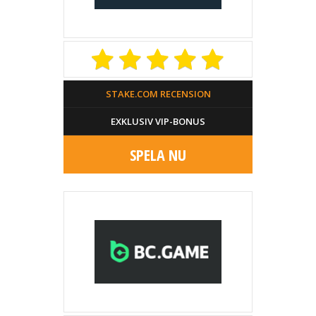
STAKE.COM RECENSION
EXKLUSIV VIP-BONUS
SPELA NU