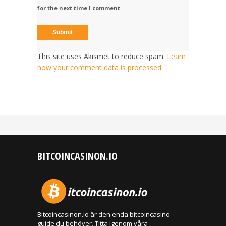
for the next time I comment.
This site uses Akismet to reduce spam.
Learn
how your comment data is processed.
BITCOINCASINON.IO
Bitcoincasinon.io är den enda bitcoincasino-
guide du behöver. Titta igenom våra