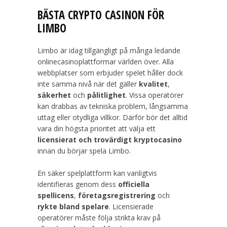
BÄSTA CRYPTO CASINON FÖR
LIMBO
Limbo är idag tillgängligt på många ledande
onlinecasinoplattformar världen över. Alla
webbplatser som erbjuder spelet håller dock
inte samma nivå när det gäller
kvalitet
,
säkerhet
och
pålitlighet
. Vissa operatörer
kan drabbas av tekniska problem, långsamma
uttag eller otydliga villkor. Därför bör det alltid
vara din högsta prioritet att välja ett
licensierat och trovärdigt kryptocasino
innan du börjar spela Limbo.
En säker spelplattform kan vanligtvis
identifieras genom dess
officiella
spellicens
,
företagsregistrering
och
rykte bland spelare
. Licensierade
operatörer måste följa strikta krav på