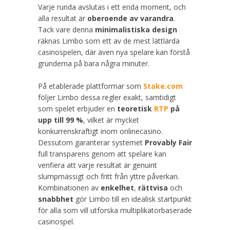
Varje runda avslutas i ett enda moment, och
alla resultat är
oberoende av varandra
.
Tack vare denna
minimalistiska design
räknas Limbo som ett av de mest lättlärda
casinospelen, där även nya spelare kan förstå
grunderna på bara några minuter.
På etablerade plattformar som
Stake.com
följer Limbo dessa regler exakt, samtidigt
som spelet erbjuder en
teoretisk
RTP
på
upp till 99 %
, vilket är mycket
konkurrenskraftigt inom onlinecasino.
Dessutom garanterar systemet
Provably Fair
full transparens genom att spelare kan
verifiera att varje resultat är genuint
slumpmässigt och fritt från yttre påverkan.
Kombinationen av
enkelhet
,
rättvisa
och
snabbhet
gör Limbo till en idealisk startpunkt
för alla som vill utforska multiplikatorbaserade
casinospel.