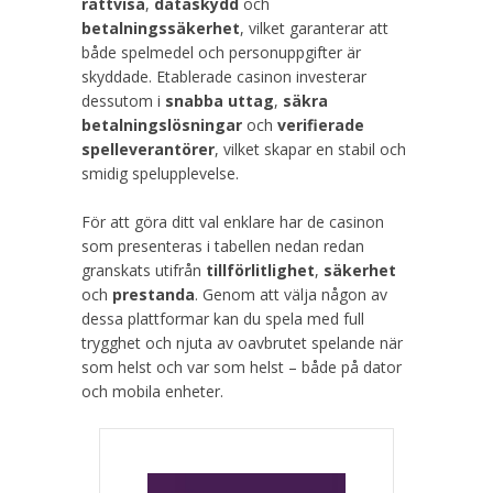
rättvisa
,
dataskydd
och
betalningssäkerhet
, vilket garanterar att
både spelmedel och personuppgifter är
skyddade. Etablerade casinon investerar
dessutom i
snabba uttag
,
säkra
betalningslösningar
och
verifierade
spelleverantörer
, vilket skapar en stabil och
smidig spelupplevelse.
För att göra ditt val enklare har de casinon
som presenteras i tabellen nedan redan
granskats utifrån
tillförlitlighet
,
säkerhet
och
prestanda
. Genom att välja någon av
dessa plattformar kan du spela med full
trygghet och njuta av oavbrutet spelande när
som helst och var som helst – både på dator
och mobila enheter.