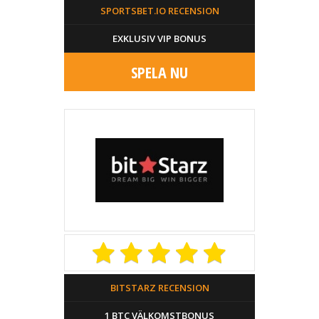
SPORTSBET.IO RECENSION
EXKLUSIV VIP BONUS
SPELA NU
BITSTARZ RECENSION
1 BTC VÄLKOMSTBONUS