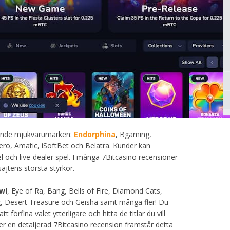
dande mjukvarumärken:
Endorphina
, Bgaming,
nero, Amatic, iSoftBet och Belatra. Kunder kan
el och live-dealer spel. I många 7Bitcasino recensioner
jtens största styrkor.
wl
, Eye of Ra, Bang, Bells of Fire, Diamond Cats,
, Desert Treasure och Geisha samt många fler! Du
tt förfina valet ytterligare och hitta de titlar du vill
er en detaljerad 7Bitcasino recension framstår detta