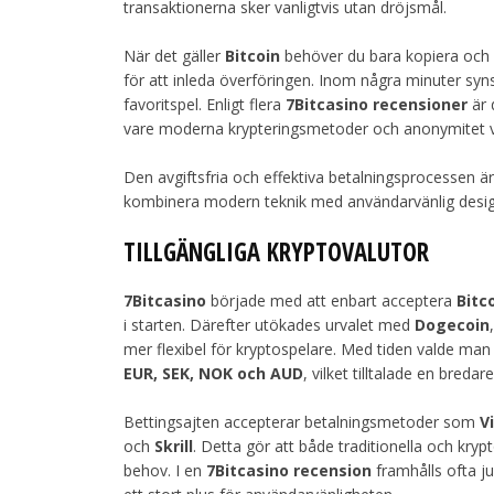
transaktionerna sker vanligtvis utan dröjsmål.
När det gäller
Bitcoin
behöver du bara kopiera och k
för att inleda överföringen. Inom några minuter syns
favoritspel. Enligt flera
7Bitcasino recensioner
är 
vare moderna krypteringsmetoder och anonymitet vi
Den avgiftsfria och effektiva betalningsprocessen 
kombinera modern teknik med användarvänlig design 
TILLGÄNGLIGA KRYPTOVALUTOR
7Bitcasino
började med att enbart acceptera
Bitc
i starten. Därefter utökades urvalet med
Dogecoin
mer flexibel för kryptospelare. Med tiden valde ma
EUR, SEK, NOK och AUD
, vilket tilltalade en bredare
Bettingsajten accepterar betalningsmetoder som
V
och
Skrill
. Detta gör att både traditionella och kr
behov. I en
7Bitcasino recension
framhålls ofta j