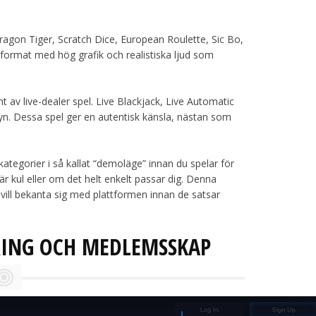
agon Tiger, Scratch Dice, European Roulette, Sic Bo,
tformat med hög grafik och realistiska ljud som
t av live-dealer spel. Live Blackjack, Live Automatic
n. Dessa spel ger en autentisk känsla, nästan som
 kategorier i så kallat “demoläge” innan du spelar för
är kul eller om det helt enkelt passar dig. Denna
 vill bekanta sig med plattformen innan de satsar
RING OCH MEDLEMSSKAP