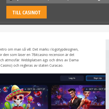
TILL CASINOT
retro om man så vill. Det märks i logotypdesignen,
För den som läser en 7Bitcasino recension är det
gi och atmosfär. Webbplatsen ägs och drivs av Dama
t Casino) och regleras av staten Curacao.