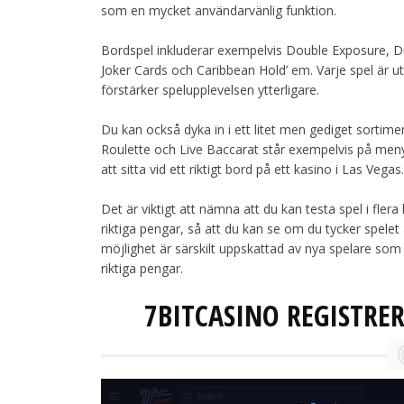
som en mycket användarvänlig funktion.
Bordspel inkluderar exempelvis Double Exposure, Dr
Joker Cards och Caribbean Hold’ em. Varje spel är u
förstärker spelupplevelsen ytterligare.
Du kan också dyka in i ett litet men gediget sortimen
Roulette och Live Baccarat står exempelvis på meny
att sitta vid ett riktigt bord på ett kasino i Las Vegas.
Det är viktigt att nämna att du kan testa spel i flera
riktiga pengar, så att du kan se om du tycker spelet 
möjlighet är särskilt uppskattad av nya spelare som
riktiga pengar.
7BITCASINO REGISTRE