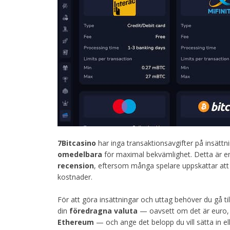
7Bitcasino
har inga transaktionsavgifter på insättn
omedelbara
för maximal bekvämlighet. Detta är e
recension
, eftersom många spelare uppskattar att 
kostnader.
För att göra insättningar och uttag behöver du gå t
din
föredragna valuta
— oavsett om det är euro, 
Ethereum
— och ange det belopp du vill sätta in ell