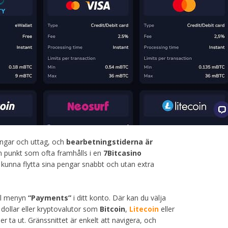
ingar och uttag, och
bearbetningstiderna är
n punkt som ofta framhålls i en
7Bitcasino
kunna flytta sina pengar snabbt och utan extra
ill menyn
“Payments”
i ditt konto. Där kan du välja
dollar eller kryptovalutor som
Bitcoin
,
Litecoin
eller
er ta ut. Gränssnittet är enkelt att navigera, och