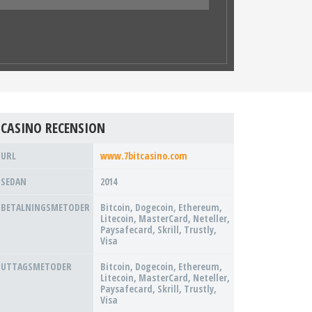
CASINO RECENSION
URL
www.7bitcasino.com
SEDAN
2014
BETALNINGSMETODER
Bitcoin, Dogecoin, Ethereum,
Litecoin, MasterCard, Neteller,
Paysafecard, Skrill, Trustly,
Visa
UTTAGSMETODER
Bitcoin, Dogecoin, Ethereum,
Litecoin, MasterCard, Neteller,
Paysafecard, Skrill, Trustly,
Visa