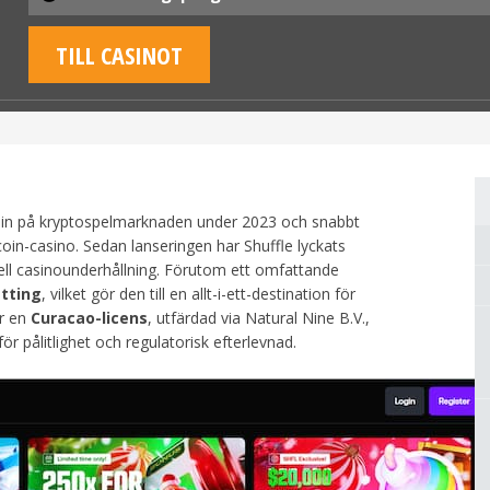
TILL CASINOT
v in på kryptospelmarknaden under 2023 och snabbt
in-casino. Sedan lanseringen har Shuffle lyckats
nell casinounderhållning. Förutom ett omfattande
tting
, vilket gör den till en allt-i-ett-destination för
er en
Curacao-licens
, utfärdad via Natural Nine B.V.,
ör pålitlighet och regulatorisk efterlevnad.