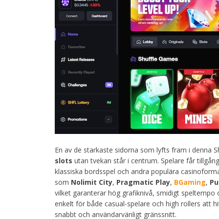
En av de starkaste sidorna som lyfts fram i denna S
slots
utan tvekan står i centrum. Spelare får tillgå
klassiska bordsspel och andra populära casinoform
som
Nolimit City
,
Pragmatic Play
,
BGaming
,
Pu
vilket garanterar hög grafiknivå, smidigt speltempo 
enkelt för både casual-spelare och high rollers att hi
snabbt och användarvänligt gränssnitt.