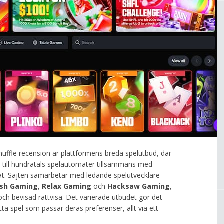
huffle recension är plattformens breda spelutbud, där
ng till hundratals spelautomater tillsammans med
at. Sajten samarbetar med ledande spelutvecklare
sh Gaming
,
Relax Gaming
och
Hacksaw Gaming
,
och bevisad rättvisa. Det varierade utbudet gör det
tta spel som passar deras preferenser, allt via ett