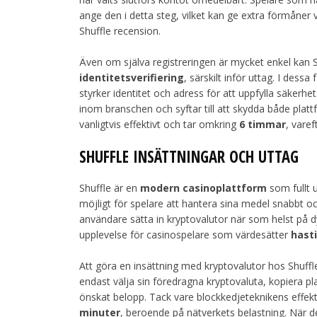
ange den i detta steg, vilket kan ge extra förmåner 
Shuffle recension.
Även om själva registreringen är mycket enkel kan Sh
identitetsverifiering
, särskilt inför uttag. I des
styrker identitet och adress för att uppfylla säkerhe
inom branschen och syftar till att skydda både pla
vanligtvis effektivt och tar omkring
6 timmar
, vare
SHUFFLE INSÄTTNINGAR OCH UTTAG
Shuffle är en
modern casinoplattform
som fullt 
möjligt för spelare att hantera sina medel snabbt o
användare sätta in kryptovalutor när som helst på d
upplevelse för casinospelare som värdesätter
hasti
Att göra en insättning med kryptovalutor hos Shuffl
endast välja sin föredragna kryptovaluta, kopiera p
önskat belopp. Tack vare blockkedjeteknikens effekt
minuter
, beroende på nätverkets belastning. När de