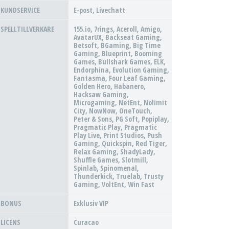
KUNDSERVICE
E-post, Livechatt
SPELLTILLVERKARE
155.io, 7rings, Aceroll, Amigo,
AvatarUX, Backseat Gaming,
Betsoft, BGaming, Big Time
Gaming, Blueprint, Booming
Games, Bullshark Games, ELK,
Endorphina, Evolution Gaming,
Fantasma, Four Leaf Gaming,
Golden Hero, Habanero,
Hacksaw Gaming,
Microgaming, NetEnt, Nolimit
City, NowNow, OneTouch,
Peter & Sons, PG Soft, Popiplay,
Pragmatic Play, Pragmatic
Play Live, Print Studios, Push
Gaming, Quickspin, Red Tiger,
Relax Gaming, ShadyLady,
Shuffle Games, Slotmill,
Spinlab, Spinomenal,
Thunderkick, Truelab, Trusty
Gaming, VoltEnt, Win Fast
BONUS
Exklusiv VIP
LICENS
Curacao