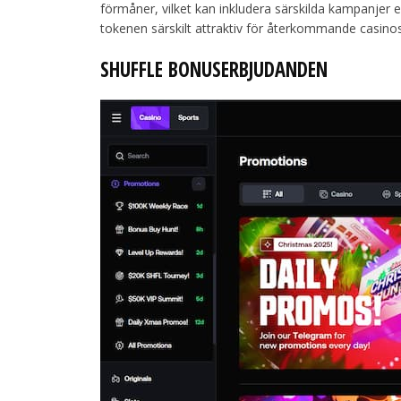
förmåner, vilket kan inkludera särskilda kampanjer e
tokenen särskilt attraktiv för återkommande casinos
SHUFFLE BONUSERBJUDANDEN