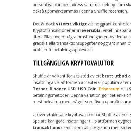
personliga plånboksadress samt det belopp som ska 
också uppmärksammas i denna Shuffle recension.
Det är dock
ytterst viktigt
att noggrant kontroller
Kryptotransaktioner är
irreversibla
, vilket innebär 
återställas under några omständigheter. Av denna a
granska alla transaktionsuppgifter noggrant innan öv
problemfri betalningsupplevelse.
TILLGÄNGLIGA KRYPTOVALUTOR
Shuffle är välkänt för sitt stöd av ett
brett utbud a
insättningar. Plattformen accepterar populära alte
Tether
,
Binance USD
,
USD Coin
,
Ethereum
och
betalningsmetoder. Denna variation gör det enkelt f
mest bekväma med, något som även uppmärksammas
Utöver etablerade kryptovalutor har Shuffle även ut
Spelare kan göra insättningar till plattformen dygn
transaktioner
samt sömlös integration med sajte